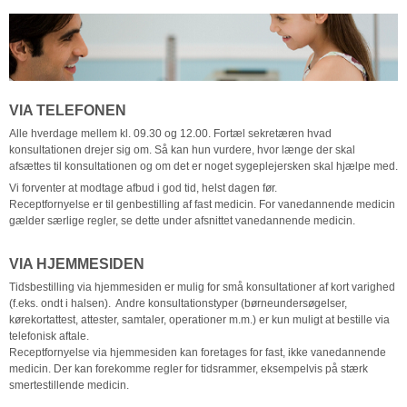
VIA TELEFONEN
Alle hverdage mellem kl. 09.30 og 12.00. Fortæl sekretæren hvad
konsultationen drejer sig om. Så kan hun vurdere, hvor længe der skal
afsættes til konsultationen og om det er noget sygeplejersken skal hjælpe med.
Vi forventer at modtage afbud i god tid, helst dagen før.
Receptfornyelse er til genbestilling af fast medicin. For vanedannende medicin
gælder særlige regler, se dette under afsnittet vanedannende medicin.
VIA HJEMMESIDEN
Tidsbestilling via hjemmesiden er mulig for små konsultationer af kort varighed
(f.eks. ondt i halsen). Andre konsultationstyper (børneundersøgelser,
kørekortattest, attester, samtaler, operationer m.m.) er kun muligt at bestille via
telefonisk aftale.
Receptfornyelse via hjemmesiden kan foretages for fast, ikke vanedannende
medicin. Der kan forekomme regler for tidsrammer, eksempelvis på stærk
smertestillende medicin.